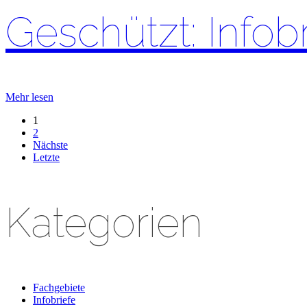
Geschützt: Infob
Mehr lesen
1
2
Nächste
Letzte
Kategorien
Fachgebiete
Infobriefe